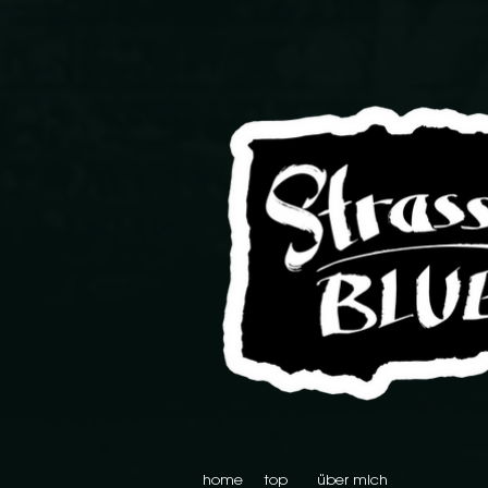
home
top
über mich