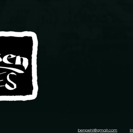
​benpehl@gmail.com
I