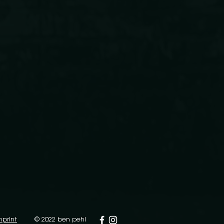
mprint
© 2022 ben pehl